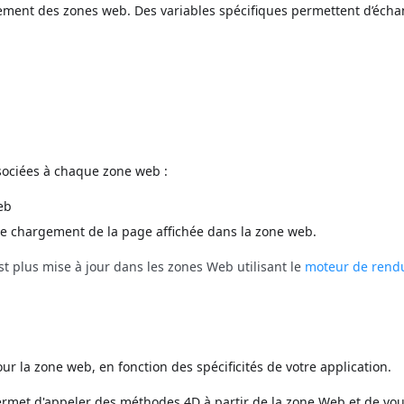
ement des zones web. Des variables spécifiques permettent d’éch
sociées à chaque zone web :
eb
de chargement de la page affichée dans la zone web.
est plus mise à jour dans les zones Web utilisant le
moteur de rend
ur la zone web, en fonction des spécificités de votre application.
rmet d'appeler des méthodes 4D à partir de la zone Web et de vo