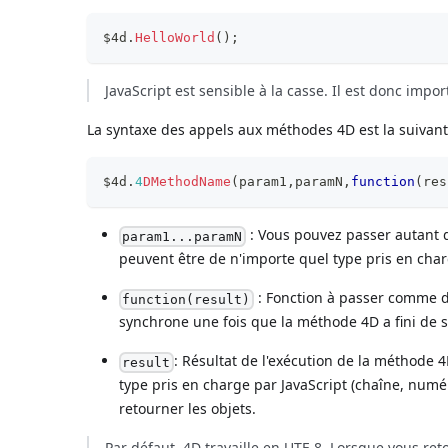
$4d
.
HelloWorld
(
)
;
JavaScript est sensible à la casse. Il est donc imp
La syntaxe des appels aux méthodes 4D est la suivant
$4d
.
4
DMethodName
(
param1
,
paramN
,
function
(
res
: Vous pouvez passer autant 
param1...paramN
peuvent être de n'importe quel type pris en char
: Fonction à passer comme d
function(result)
synchrone une fois que la méthode 4D a fini de s'
: Résultat de l'exécution de la méthode 4
result
type pris en charge par JavaScript (chaîne, numé
retourner les objets.
Par défaut, 4D travaille en UTF-8. Lorsque vous re