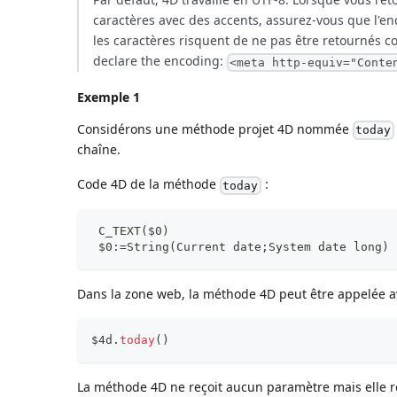
caractères avec des accents, assurez-vous que l'e
les caractères risquent de ne pas être retournés co
declare the encoding:
<meta http-equiv="Conte
Exemple 1
Considérons une méthode projet 4D nommée
today
chaîne.
Code 4D de la méthode
:
today
 C_TEXT($0)
 $0:=String(Current date;System date long)
Dans la zone web, la méthode 4D peut être appelée av
$4d
.
today
(
)
La méthode 4D ne reçoit aucun paramètre mais elle re