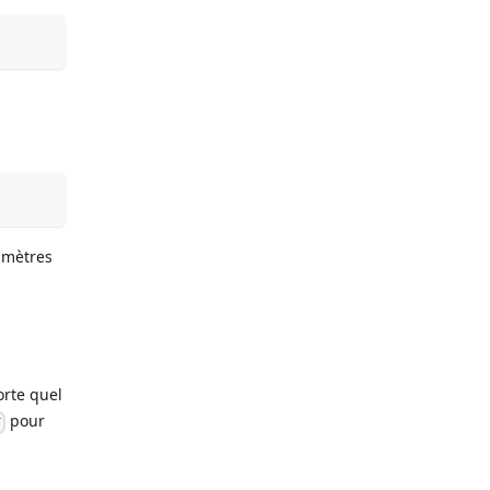
amètres
orte quel
pour
T