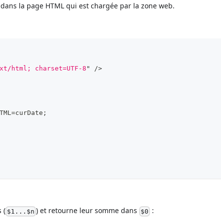
e dans la page HTML qui est chargée par la zone web.
xt/html; charset=UTF-8
"
/>
TML
=
curDate
;
 (
) et retourne leur somme dans
:
$1...$n
$0