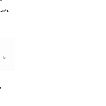
urité.
r les
rte