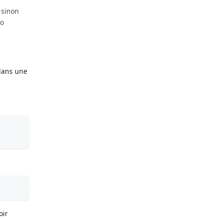
 sinon
to
 dans une
oir