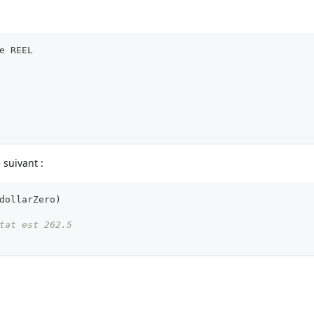
e REEL
 suivant :
dollarZero
)
tat est 262.5