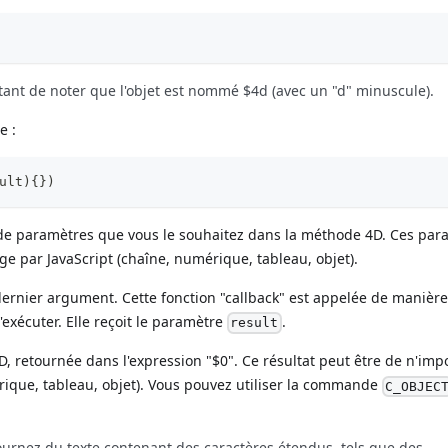
ortant de noter que l'objet est nommé $4d (avec un "d" minuscule).
e :
ult
)
{
}
)
de paramètres que vous le souhaitez dans la méthode 4D. Ces par
ge par JavaScript (chaîne, numérique, tableau, objet).
ernier argument. Cette fonction "callback" est appelée de manière
exécuter. Elle reçoit le paramètre
.
result
D, retournée dans l'expression "$0". Ce résultat peut être de n'imp
rique, tableau, objet). Vous pouvez utiliser la commande
C_OBJEC
tournez du texte contenant des caractères étendus, tels que des