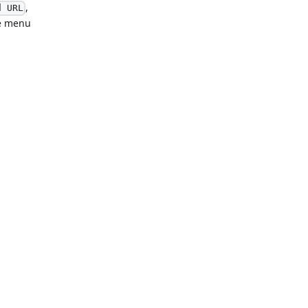
,
d URL
de menu