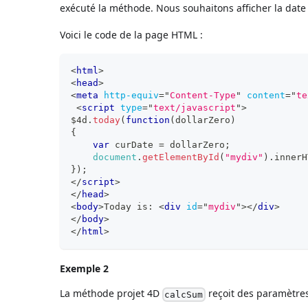
exécuté la méthode. Nous souhaitons afficher la dat
Voici le code de la page HTML :
<
html
>
<
head
>
<
meta
http-equiv
=
"
Content-Type
"
content
=
"
te
<
script
type
=
"
text/javascript
"
>
$4d
.
today
(
function
(
dollarZero
)
{
var
 curDate 
=
 dollarZero
;
document
.
getElementById
(
"mydiv"
)
.
innerH
}
)
;
</
script
>
</
head
>
<
body
>
Today is: 
<
div
id
=
"
mydiv
"
>
</
div
>
</
body
>
</
html
>
Exemple 2
La méthode projet 4D
reçoit des paramètres
calcSum