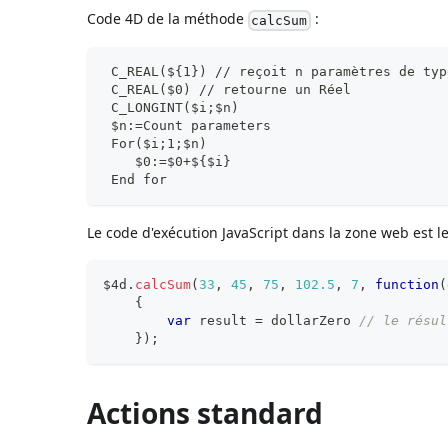
Code 4D de la méthode
:
calcSum
 C_REAL(${1}) // reçoit n paramètres de typ
 C_REAL($0) // retourne un Réel
 C_LONGINT($i;$n)
 $n:=Count parameters
 For($i;1;$n)
    $0:=$0+${$i}
 End for
Le code d'exécution JavaScript dans la zone web est le
$4d
.
calcSum
(
33
,
45
,
75
,
102.5
,
7
,
function
(
{
var
 result 
=
 dollarZero 
// le résul
}
)
;
Actions standard