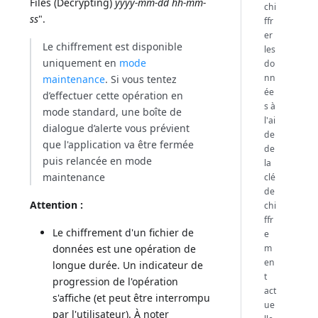
Files (Decrypting)
yyyy-mm-dd hh-mm-
chi
ss
".
ffr
er
Le chiffrement est disponible
les
uniquement en
mode
do
nn
maintenance
. Si vous tentez
ée
d’effectuer cette opération en
s à
mode standard, une boîte de
l'ai
dialogue d’alerte vous prévient
de
que l'application va être fermée
de
puis relancée en mode
la
maintenance
clé
de
Attention :
chi
ffr
Le chiffrement d'un fichier de
e
m
données est une opération de
en
longue durée. Un indicateur de
t
progression de l'opération
act
s'affiche (et peut être interrompu
ue
par l'utilisateur). À noter