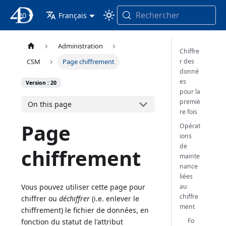
Rechercher
20
4D Documentation
Français
Administration
Chiffre
r des
CSM
Page chiffrement
donné
es
Version : 20
pour la
premiè
On this page
re fois
Page
Opérat
ions
de
chiffrement
mainte
nance
liées
au
Vous pouvez utiliser cette page pour
chiffre
chiffrer ou
déchiffrer
(i.e. enlever le
ment
chiffrement) le fichier de données, en
Fo
fonction du statut de l'attribut