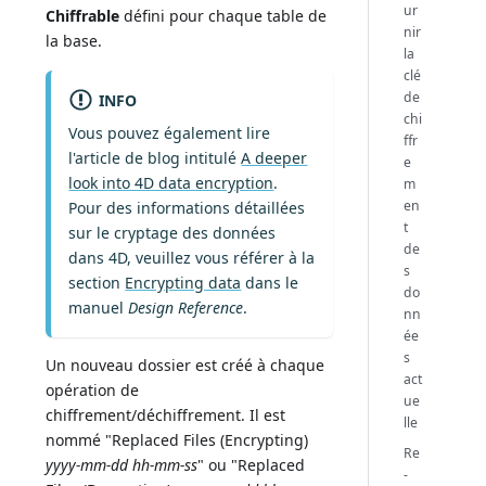
ur
Chiffrable
défini pour chaque table de
nir
la base.
la
clé
de
INFO
chi
Vous pouvez également lire
ffr
l'article de blog intitulé
A deeper
e
look into 4D data encryption
.
m
en
Pour des informations détaillées
t
sur le cryptage des données
de
dans 4D, veuillez vous référer à la
s
section
Encrypting data
dans le
do
manuel
Design Reference
.
nn
ée
s
Un nouveau dossier est créé à chaque
act
opération de
ue
chiffrement/déchiffrement. Il est
lle
nommé "Replaced Files (Encrypting)
Re
yyyy-mm-dd hh-mm-ss
" ou "Replaced
-