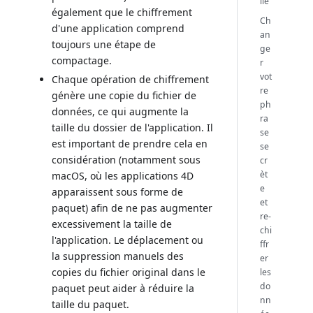
lle
également que le chiffrement
Ch
d'une application comprend
an
toujours une étape de
ge
compactage.
r
vot
Chaque opération de chiffrement
re
génère une copie du fichier de
ph
données, ce qui augmente la
ra
taille du dossier de l'application. Il
se
est important de prendre cela en
se
considération (notamment sous
cr
èt
macOS, où les applications 4D
e
apparaissent sous forme de
et
paquet) afin de ne pas augmenter
re-
excessivement la taille de
chi
l'application. Le déplacement ou
ffr
la suppression manuels des
er
copies du fichier original dans le
les
do
paquet peut aider à réduire la
nn
taille du paquet.