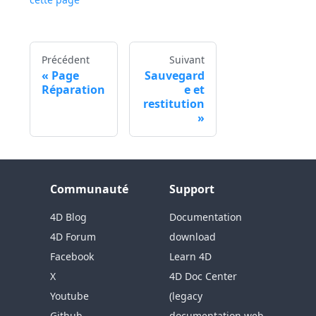
Précédent
Suivant
Page
Sauvegard
Réparation
e et
restitution
Communauté
Support
4D Blog
Documentation
4D Forum
download
Facebook
Learn 4D
X
4D Doc Center
Youtube
(legacy
Github
documentation web