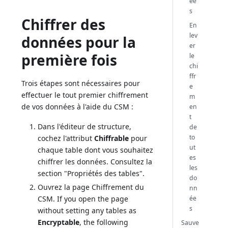
ée
s
Chiffrer des
En
lev
données pour la
er
première fois
le
chi
ffr
Trois étapes sont nécessaires pour
e
effectuer le tout premier chiffrement
m
de vos données à l'aide du CSM :
en
t
Dans l'éditeur de structure,
de
to
cochez l'attribut
Chiffrable
pour
ut
chaque table dont vous souhaitez
es
chiffrer les données. Consultez la
les
section "Propriétés des tables".
do
Ouvrez la page Chiffrement du
nn
ée
CSM. If you open the page
s
without setting any tables as
Encryptable
, the following
Sauve