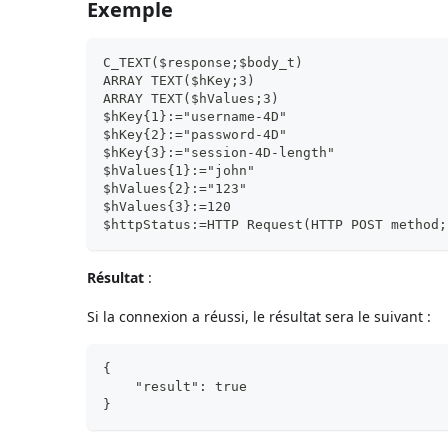
Exemple
C_TEXT($response;$body_t)
ARRAY TEXT($hKey;3)
ARRAY TEXT($hValues;3)
$hKey{1}:="username-4D"
$hKey{2}:="password-4D"
$hKey{3}:="session-4D-length"
$hValues{1}:="john"
$hValues{2}:="123"
$hValues{3}:=120
$httpStatus:=HTTP Request(HTTP POST method;
Résultat
:
Si la connexion a réussi, le résultat sera le suivant :
{
    "result": true
}