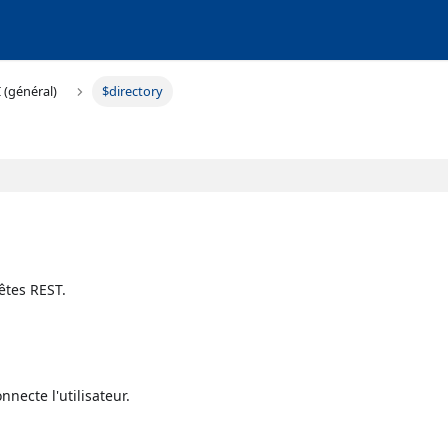
 (général)
$directory
uêtes REST.
necte l'utilisateur.