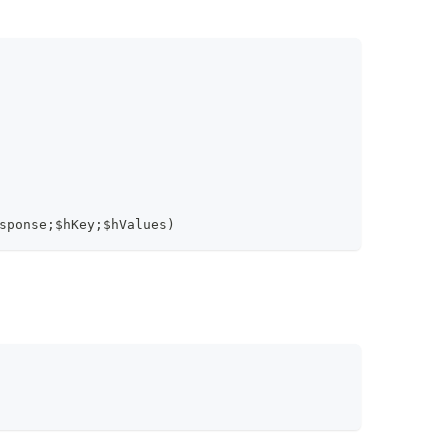
sponse;$hKey;$hValues)