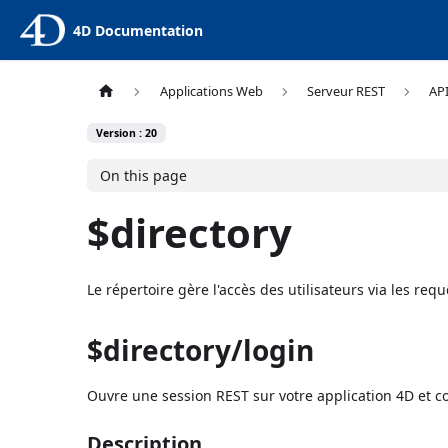
4D Documentation
Applications Web
Serveur REST
API
Version : 20
On this page
$directory
Le répertoire gère l'accès des utilisateurs via les req
$directory/login
Ouvre une session REST sur votre application 4D et con
Description