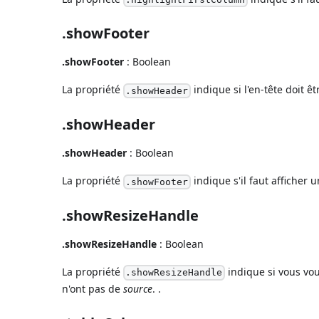
.showFooter
.showFooter
: Boolean
La propriété
indique si l'en-tête doit êtr
.showHeader
.showHeader
.showHeader
: Boolean
La propriété
indique s'il faut afficher 
.showFooter
.showResizeHandle
.showResizeHandle
: Boolean
La propriété
indique si vous vou
.showResizeHandle
n'ont pas de
source
. .