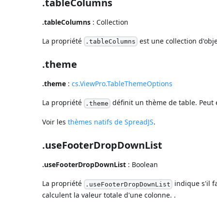
.tableColumns
.tableColumns
: Collection
La propriété
est une collection d'obj
.tableColumns
.theme
.theme
:
cs.ViewPro.TableThemeOptions
La propriété
définit un thème de table. Peut 
.theme
Voir les
thèmes natifs de SpreadJS
.
.useFooterDropDownList
.useFooterDropDownList
: Boolean
La propriété
indique s'il f
.useFooterDropDownList
calculent la valeur totale d'une colonne. .