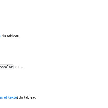
n
du tableau.
est la.
recolor
es et texte
) du tableau.