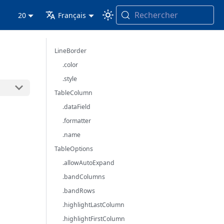
Rechercher
20
Français
LineBorder
.color
.style
TableColumn
.dataField
.formatter
.name
TableOptions
.allowAutoExpand
.bandColumns
.bandRows
.highlightLastColumn
.highlightFirstColumn