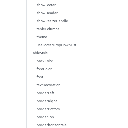
.showFooter
.showHeader
.showResizeHandle
.tableColumns
.theme
.useFooterDropDownList
TableStyle
.backColor
.foreColor
.font
.textDecoration
.borderLeft
.borderRight
.borderBottom
.borderTop
.borderhorizontale