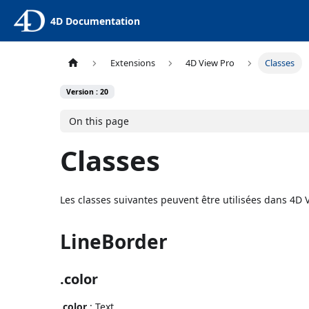
4D Documentation
Extensions
4D View Pro
Classes
Version : 20
On this page
Classes
Les classes suivantes peuvent être utilisées dans 4D 
LineBorder
.color
.color
: Text