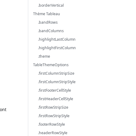
.borderVertical
Thème Tableau
.bandRows
.bandColumns
.highlightLastColumn
.highlightFirstColumn
.theme
TableThemeOptions
.firstColumnStripSize
.firstColumnStripStyle
.firstFooterCellStyle
.firstHeaderCellStyle
.firstRowStripSize
sont
.firstRowStripStyle
.footerRowStyle
.headerRowStyle