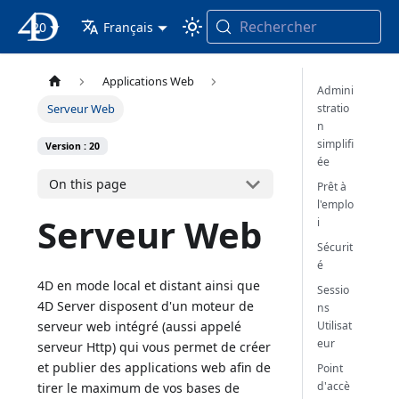
Rechercher
20
4D Documentation
Français
Applications Web
Admini
stratio
Serveur Web
n
simplifi
Version : 20
ée
On this page
Prêt à
l'emplo
Serveur Web
i
Sécurit
é
4D en mode local et distant ainsi que
Sessio
4D Server disposent d'un moteur de
ns
Utilisat
serveur web intégré (aussi appelé
eur
serveur Http) qui vous permet de créer
et publier des applications web afin de
Point
d'accè
tirer le maximum de vos bases de