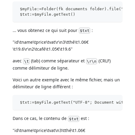
 $myFile:=Folder(fk documents folder).file("Bill
 $txt:=$myFile.getText()
... vous obtenez ce qui suit pour
:
$txt
"id\tname\tprice\tvat\r\n3\tthé\t1.06€
\t19.6\r\n2\tcafé\t1.05€\t19.6"
avec
(tab) comme séparateur et
(CRLF)
\t
\r\n
comme délimiteur de ligne.
Voici un autre exemple avec le même fichier, mais un
délimiteur de ligne différent :
 $txt:=$myFile.getText("UTF-8"; Document with LF
Dans ce cas, le contenu de
est :
$txt
"id\tname\tprice\tvat\n3\tthé\t1.06€