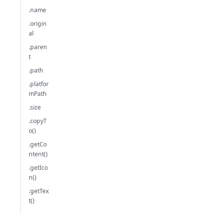
.name
.origin
al
.paren
t
.path
.platfor
mPath
.size
.copyT
o()
.getCo
ntent()
.getIco
n()
.getTex
t()