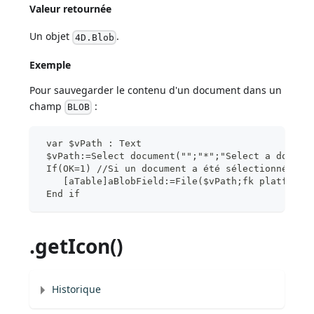
Valeur retournée
Un objet
.
4D.Blob
Exemple
Pour sauvegarder le contenu d'un document dans un
champ
:
BLOB
 var $vPath : Text
 $vPath:=Select document("";"*";"Select a docume
 If(OK=1) //Si un document a été sélectionné
    [aTable]aBlobField:=File($vPath;fk platform 
 End if
.getIcon()
Historique