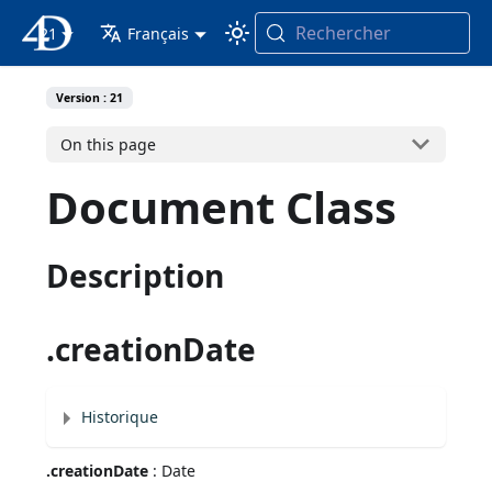
Rechercher
21
4D Documentation
Français
Version : 21
On this page
Document Class
Description
.creationDate
Historique
.creationDate
: Date