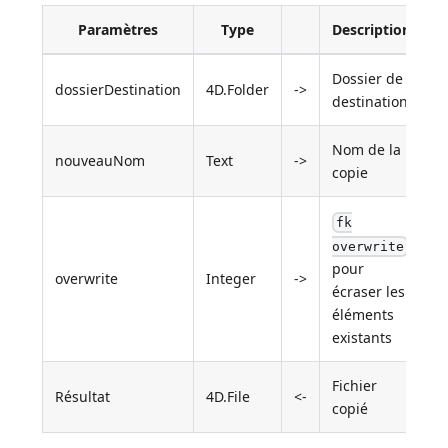
Paramètres
Type
Description
Dossier de
dossierDestination
4D.Folder
->
destination
Nom de la
nouveauNom
Text
->
copie
fk
overwrite
pour
overwrite
Integer
->
écraser les
éléments
existants
Fichier
Résultat
4D.File
<-
copié