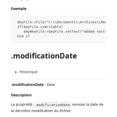
Exemple
 $myFile:=File("C:\\Documents\\Archives\\ReadMe.
 If($myFile.isWritable)
    $myNewFile:=$myFile.setText("Added text")
 End if
.modificationDate
Historique
.modificationDate
: Date
Description
La propriété
renvoie la date de
.modificationDate
la dernière modification du fichier.