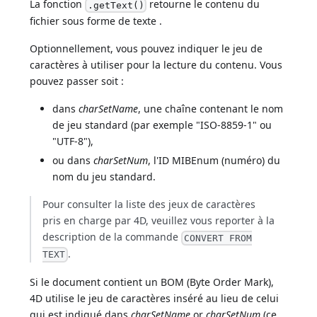
La fonction
retourne le contenu du
.getText()
fichier sous forme de texte .
Optionnellement, vous pouvez indiquer le jeu de
caractères à utiliser pour la lecture du contenu. Vous
pouvez passer soit :
dans
charSetName
, une chaîne contenant le nom
de jeu standard (par exemple "ISO-8859-1" ou
"UTF-8"),
ou dans
charSetNum
, l'ID MIBEnum (numéro) du
nom du jeu standard.
Pour consulter la liste des jeux de caractères
pris en charge par 4D, veuillez vous reporter à la
description de la commande
CONVERT FROM
.
TEXT
Si le document contient un BOM (Byte Order Mark),
4D utilise le jeu de caractères inséré au lieu de celui
qui est indiqué dans
charSetName
or
charSetNum
(ce