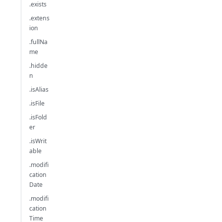
.exists
.extens
ion
.fullNa
me
.hidde
n
.isAlias
.isFile
.isFold
er
.isWrit
able
.modifi
cation
Date
.modifi
cation
Time