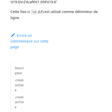
\t19.6\n2\tcafé\t1.05€\t19.6"
Cette fois-ci
(LF) est utilisé comme délimiteur de
\n
ligne.
Ecrire un
commentaire sur cette
page
Descri
ption
.creati
onDat
e
.creati
onTim
e