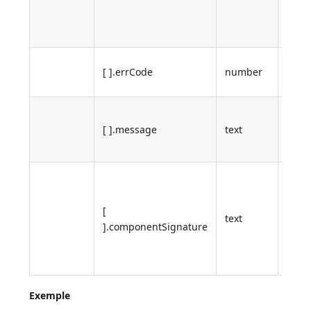
mess
est r
Code
[ ].errCode
number
d'err
Desc
[ ].message
text
de l'
4D
Sign
du
[
comp
text
].componentSignature
inter
reto
l'err
Exemple