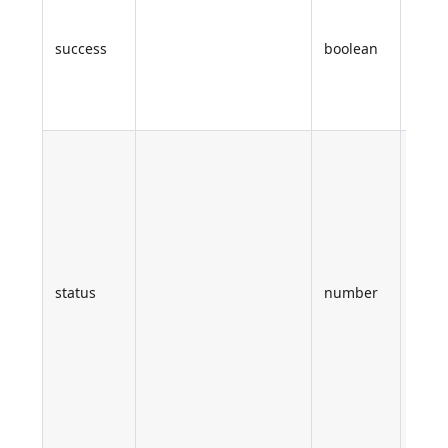
vérif
été
success
boolean
effe
avec 
sino
(SMT
uniq
Code
statu
reto
le se
status
number
de
mess
(0 en
prob
non l
trai
du ma