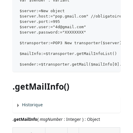
 var $sender : Variant
 $server:=New object
 $server.host:="pop.gmail.com" //obligatoire
 $server.port:=995
 $server.user:="4d@gmail.com"
 $server.password:="XXXXXXXX"
 $transporter:=POP3 New transporter($server)
 $mailInfo:=$transporter.getMailInfoList()
 $sender:=$transporter.getMail($mailInfo[0].numb
.getMailInfo()
Historique
.getMailInfo
(
msgNumber
: Integer ) : Object