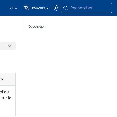
Rechercher
21
Français
Description
on
ed du
 sur le