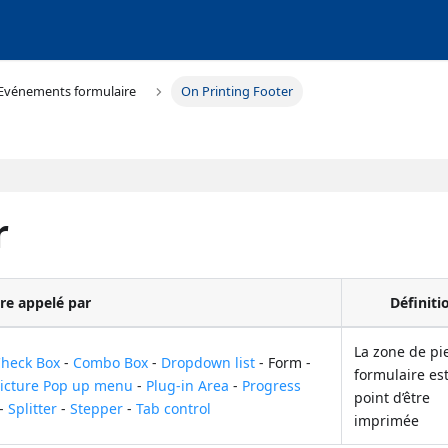
Evénements formulaire
On Printing Footer
r
re appelé par
Définiti
La zone de pi
heck Box
-
Combo Box
-
Dropdown list
- Form -
formulaire est
icture Pop up menu
-
Plug-in Area
-
Progress
point d’être
-
Splitter
-
Stepper
-
Tab control
imprimée