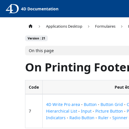
4D Documentation
Applications Desktop
Formulaires
Version : 21
On this page
On Printing Foote
Code
Peut êt
4D Write Pro area
-
Button
-
Button Grid
-
C
7
Hierarchical List
-
Input
-
Picture Button
-
P
Indicators
-
Radio Button
-
Ruler
-
Spinner