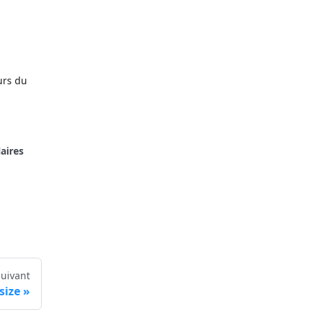
urs du
aires
Suivant
size