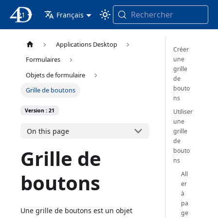
Rechercher
21
4D Documentation
Français
Applications Desktop
Créer
une
Formulaires
grille
Objets de formulaire
de
bouto
Grille de boutons
ns
Version : 21
Utiliser
une
On this page
grille
de
Grille de
bouto
ns
boutons
All
er
à
pa
Une grille de boutons est un objet
ge