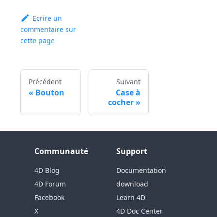
Ecrire un
commentaire sur
cette page
Précédent
Suivant
Bouton
Case à
cocher
Communauté
Support
4D Blog
Documentation
4D Forum
download
Facebook
Learn 4D
X
4D Doc Center