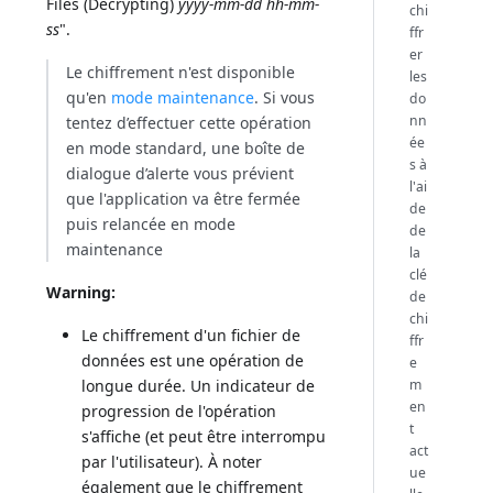
Files (Decrypting)
yyyy-mm-dd hh-mm-
chi
ss
".
ffr
er
Le chiffrement n'est disponible
les
qu'en
mode maintenance
. Si vous
do
nn
tentez d’effectuer cette opération
ée
en mode standard, une boîte de
s à
dialogue d’alerte vous prévient
l'ai
que l'application va être fermée
de
puis relancée en mode
de
maintenance
la
clé
Warning:
de
chi
Le chiffrement d'un fichier de
ffr
données est une opération de
e
m
longue durée. Un indicateur de
en
progression de l'opération
t
s'affiche (et peut être interrompu
act
par l'utilisateur). À noter
ue
également que le chiffrement