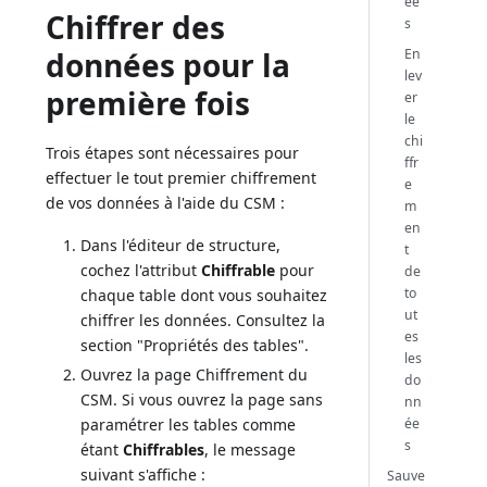
ée
Chiffrer des
s
En
données pour la
lev
première fois
er
le
chi
Trois étapes sont nécessaires pour
ffr
effectuer le tout premier chiffrement
e
de vos données à l'aide du CSM :
m
en
Dans l'éditeur de structure,
t
cochez l'attribut
Chiffrable
pour
de
to
chaque table dont vous souhaitez
ut
chiffrer les données. Consultez la
es
section "Propriétés des tables".
les
Ouvrez la page Chiffrement du
do
CSM. Si vous ouvrez la page sans
nn
ée
paramétrer les tables comme
s
étant
Chiffrables
, le message
suivant s'affiche :
Sauve