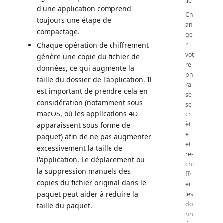
lle
d'une application comprend
Ch
toujours une étape de
an
compactage.
ge
r
Chaque opération de chiffrement
vot
génère une copie du fichier de
re
données, ce qui augmente la
ph
taille du dossier de l'application. Il
ra
est important de prendre cela en
se
considération (notamment sous
se
macOS, où les applications 4D
cr
èt
apparaissent sous forme de
e
paquet) afin de ne pas augmenter
et
excessivement la taille de
re-
l'application. Le déplacement ou
chi
la suppression manuels des
ffr
copies du fichier original dans le
er
paquet peut aider à réduire la
les
do
taille du paquet.
nn