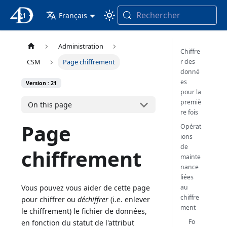
Rechercher
21
4D Documentation
Français
Administration
Chiffre
r des
CSM
Page chiffrement
donné
es
Version : 21
pour la
premiè
On this page
re fois
Page
Opérat
ions
de
chiffrement
mainte
nance
liées
au
Vous pouvez vous aider de cette page
chiffre
pour chiffrer ou
déchiffrer
(i.e. enlever
ment
le chiffrement) le fichier de données,
Fo
en fonction du statut de l'attribut