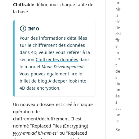
ur
Chiffrable
défini pour chaque table de
nir
la base.
la
clé
de
INFO
chi
Pour des informations détaillées
ffr
sur le chiffrement des données
e
dans 4D, veuillez vous référer à la
m
en
section
Chiffrer les données
dans
t
le manuel
Mode Développement
.
de
Vous pouvez également lire le
s
billet de blog
A deeper look into
do
4D data encryption
.
nn
ée
s
Un nouveau dossier est créé à chaque
act
opération de
ue
chiffrement/déchiffrement. Il est
lle
nommé "Replaced Files (Encrypting)
Re
yyyy-mm-dd hh-mm-ss
" ou "Replaced
-