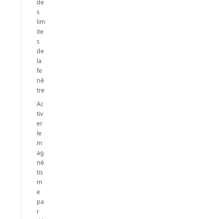
de
s
lim
ite
s
de
la
fe
nê
tre
Ac
tiv
er
le
m
ag
né
tis
m
e
pa
r