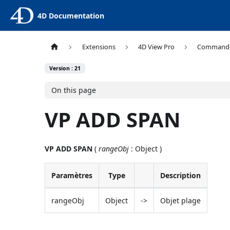
4D Documentation
Extensions
4D View Pro
Command
Version : 21
On this page
VP ADD SPAN
VP ADD SPAN
(
rangeObj
: Object )
Paramètres
Type
Description
rangeObj
Object
->
Objet plage