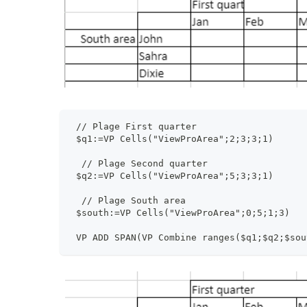
 // Plage First quarter
 $q1:=VP Cells("ViewProArea";2;3;3;1)
  // Plage Second quarter
 $q2:=VP Cells("ViewProArea";5;3;3;1)
  // Plage South area
 $south:=VP Cells("ViewProArea";0;5;1;3)
 VP ADD SPAN(VP Combine ranges($q1;$q2;$sou