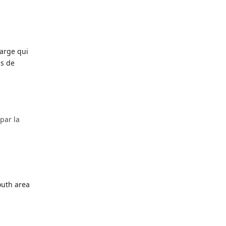
large qui
ns de
par la
South area