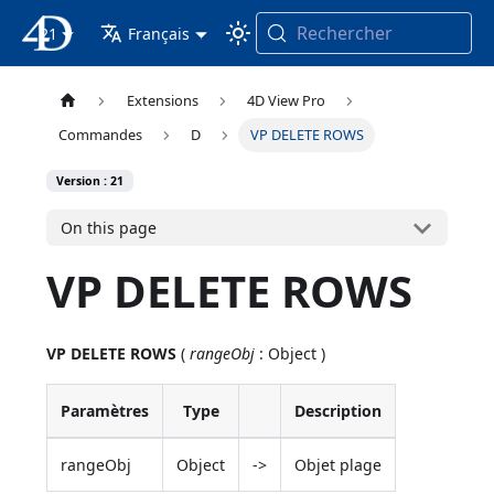
Rechercher
21
4D Documentation
Français
Extensions
4D View Pro
Commandes
D
VP DELETE ROWS
Version : 21
On this page
VP DELETE ROWS
VP DELETE ROWS
(
rangeObj
: Object )
Paramètres
Type
Description
rangeObj
Object
->
Objet plage