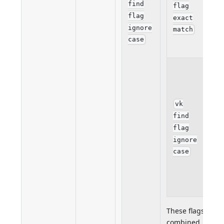
find
flag
com
flag
exact
mat
ignore
match
sea
case
val
Cap
and
cas
let
vk
con
find
the
flag
sam
ignore
"a" 
case
mê
cho
"A".
These flags can 
combined. For e