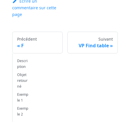
Ecrire un
commentaire sur cette
page
Précédent
Suivant
F
VP Find table
Descri
ption
Objet
retour
né
Exemp
le 1
Exemp
le 2