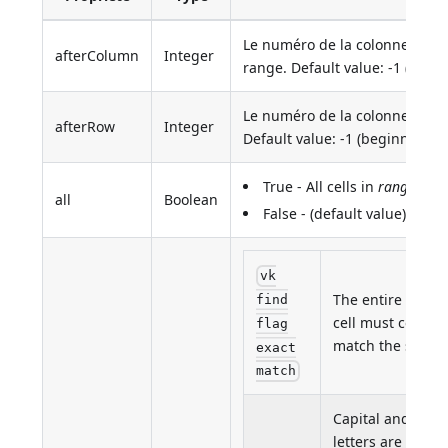
Le numéro de la colonne située
afterColumn
Integer
range. Default value: -1 (begi
Le numéro de la colonne située
afterRow
Integer
Default value: -1 (beginning o
True - All cells in
rangeObj
c
all
Boolean
False - (default value) Only t
vk
The entire conten
find
cell must comple
flag
match the search
exact
match
Capital and lowe
letters are consi