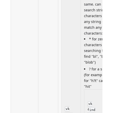
same. can be use
search string. W
characters can b
any string compa
match any numbe
characters:
* for zero or 
characters (for 
searching for "bl
find "bl", "black",
"blob")
? for a single
(for example, se
for "h?t" can find
"hit"
The
con
vk
the 
vk
find
mu