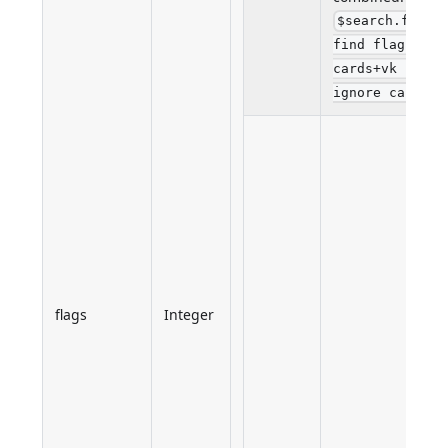
$search.flags
find flag use 
cards+vk find 
ignore case
flags
Integer