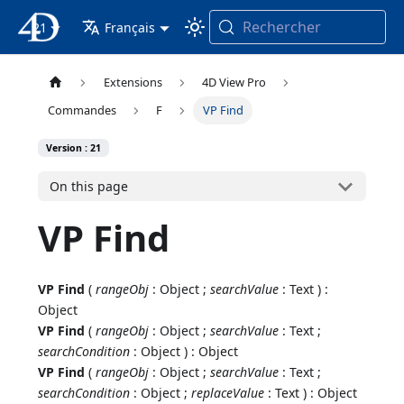
Rechercher
21
4D Documentation
Français
Extensions
4D View Pro
Commandes
F
VP Find
Version : 21
On this page
VP Find
VP Find
(
rangeObj
: Object ;
searchValue
: Text ) :
Object
VP Find
(
rangeObj
: Object ;
searchValue
: Text ;
searchCondition
: Object ) : Object
VP Find
(
rangeObj
: Object ;
searchValue
: Text ;
searchCondition
: Object ;
replaceValue
: Text ) : Object