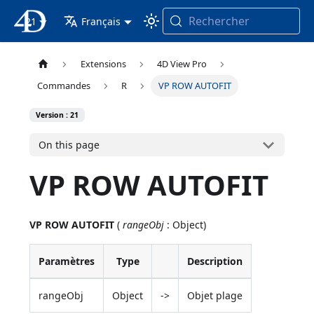
Rechercher
21
4D Documentation
Français
Extensions
4D View Pro
Commandes
R
VP ROW AUTOFIT
Version : 21
On this page
VP ROW AUTOFIT
VP ROW AUTOFIT
(
rangeObj
: Object)
Paramètres
Type
Description
rangeObj
Object
->
Objet plage