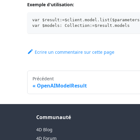
Exemple d'utilisation:
var $result:=$client.model.list($parameters
var $models: Collection:=$result.models
Ecrire un commentaire sur cette page
Précédent
OpenAIModelResult
Communauté
4D Blog
4D Forum