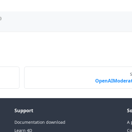
)
OpenAIModera
Support
So
Documentation download
A 
Learn 4D
Co