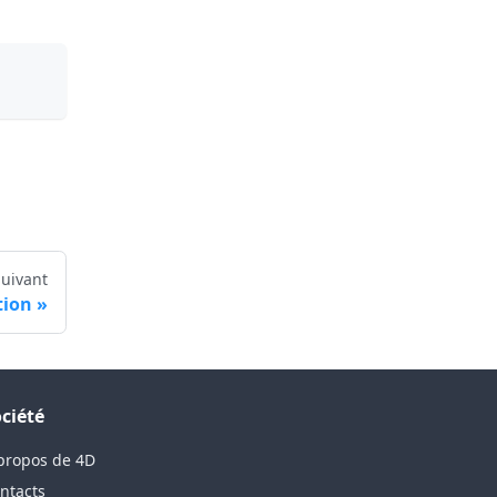
Suivant
tion
ciété
propos de 4D
ntacts