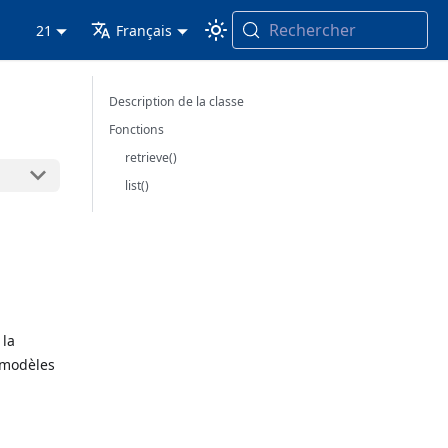
Rechercher
21
Français
Description de la classe
Fonctions
retrieve()
list()
 la
s modèles