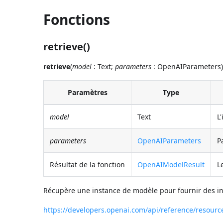
Fonctions
retrieve()
retrieve
(
model
: Text;
parameters
: OpenAIParameters)
Paramètres
Type
model
Text
L
parameters
OpenAIParameters
P
Résultat de la fonction
OpenAIModelResult
L
Récupère une instance de modèle pour fournir des i
https://developers.openai.com/api/reference/resour