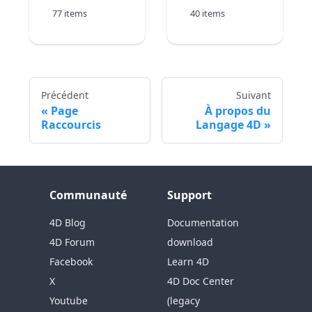
77 items
40 items
Précédent
Suivant
Page
À propos du
Raccourcis
Langage 4D
Communauté
Support
4D Blog
Documentation
4D Forum
download
Facebook
Learn 4D
X
4D Doc Center
Youtube
(legacy