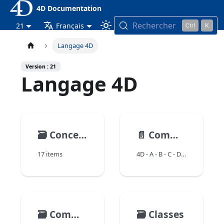
4D Documentation
Rechercher
21
Français
Langage 4D
Version : 21
Langage 4D
🗃️
Concepts
📄️
Commandes par nom
17 items
4D - A - B - C - D - E - F - G - H - I - J - K - L - M - N - O - P - Q - R - S - T - U - V - W - X - Y - Z
🗃️
Commandes par thème
🗃️
Classes