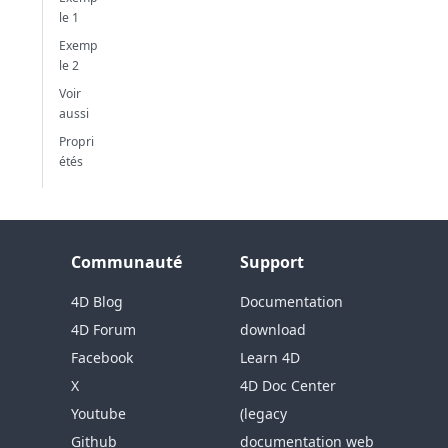
le 1
Exemp
le 2
Voir
aussi
Propri
étés
Communauté
Support
4D Blog
Documentation
4D Forum
download
Facebook
Learn 4D
X
4D Doc Center
Youtube
(legacy
Github
documentation web