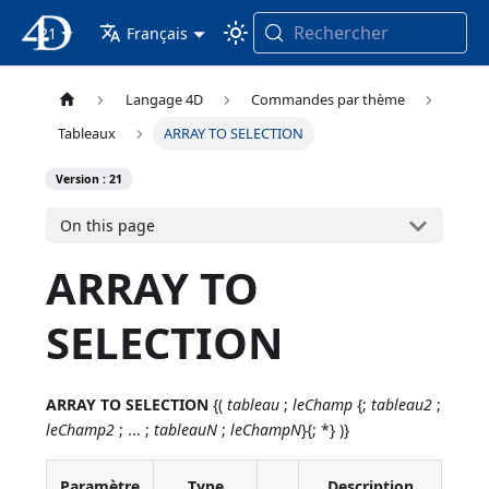
Rechercher
21
4D Documentation
Français
Langage 4D
Commandes par thème
Tableaux
ARRAY TO SELECTION
Version : 21
On this page
ARRAY TO
SELECTION
ARRAY TO SELECTION
{(
tableau
;
leChamp
{;
tableau2
;
leChamp2
; ... ;
tableauN
;
leChampN
}{; *} )}
Paramètre
Type
Description