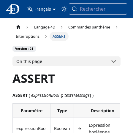
Rechercher
21
4D Documentation
Français
Langage 4D
Commandes par thème
Interruptions
ASSERT
Version : 21
On this page
ASSERT
ASSERT
(
expressionBool
{;
texteMessage
} )
Paramètre
Type
Description
Expression
expressionBool
Boolean
→
booléenne