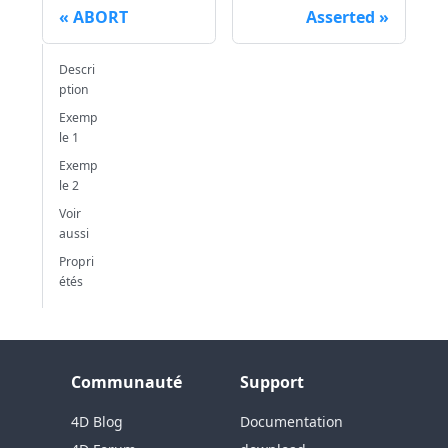
ABORT
Asserted
Descri
ption
Exemp
le 1
Exemp
le 2
Voir
aussi
Propri
étés
Communauté
Support
4D Blog
Documentation