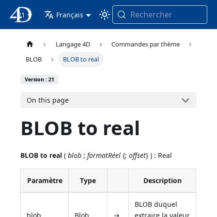
Rechercher
21
4D Documentation
Français
Langage 4D
Commandes par thème
BLOB
BLOB to real
Version : 21
On this page
BLOB to real
BLOB to real
(
blob
;
formatRéel
{;
offset
} ) : Real
Paramètre
Type
Description
BLOB duquel
blob
Blob
→
extraire la valeur