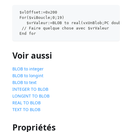
 $vlOffset:=0x200
 For($viBoucle;0;19)
    $vrValeur:=BLOB to real(vxUnBlob;PC double r
  // Faire quelque chose avec $vrValeur
 End for
Voir aussi
BLOB to integer
BLOB to longint
BLOB to text
INTEGER TO BLOB
LONGINT TO BLOB
REAL TO BLOB
TEXT TO BLOB
Propriétés