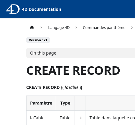
4D Documentation
Langage 4D
Commandes par thème
Version : 21
On this page
CREATE RECORD
CREATE RECORD
{(
laTable
)}
Paramètre
Type
laTable
Table
→
Table dans laquelle c