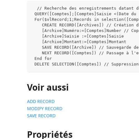
  // Recherche des enregistrements datant d
 QUERY([Comptes];[Comptes]Saisie <(Date du 
 For($vlRecord;1;Records in selection([Comp
    CREATE RECORD([Archives]) // Création d
    [Archive]Numéro:=[Comptes]Number // Cop
    [Archive]Saisie :=[Comptes]Saisie
    [Archive]Montant:=[Comptes]Montant
    SAVE RECORD([Archive]) // Sauvegarde de
    NEXT RECORD([Comptes]) // Passage à l'e
 End for
 DELETE SELECTION([Comptes]) // Suppression
Voir aussi
ADD RECORD
MODIFY RECORD
SAVE RECORD
Propriétés