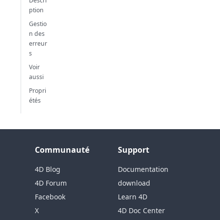
Descri
ption
Gestio
n des
erreur
s
Voir
aussi
Propri
étés
Communauté
Support
4D Blog
Documentation
4D Forum
download
Facebook
Learn 4D
X
4D Doc Center