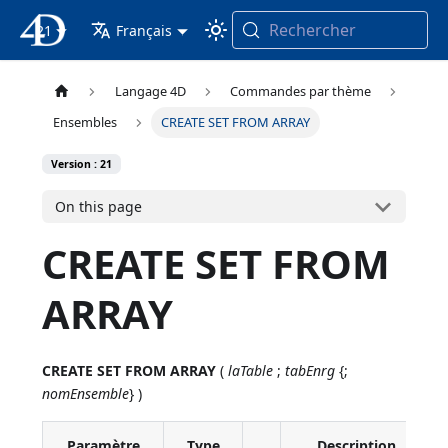
Rechercher
21
4D Documentation
Français
Langage 4D
Commandes par thème
Ensembles
CREATE SET FROM ARRAY
Version : 21
On this page
CREATE SET FROM
ARRAY
CREATE SET FROM ARRAY
(
laTable
;
tabEnrg
{;
nomEnsemble
} )
Paramètre
Type
Description