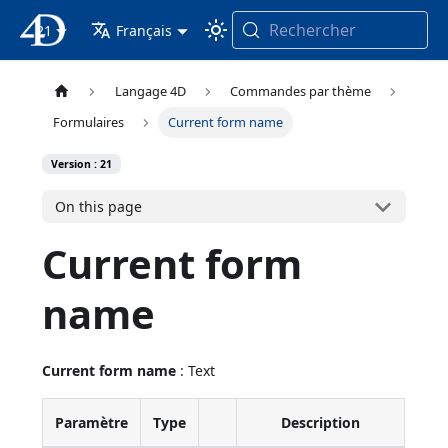
Rechercher
21
4D Documentation
Français
Langage 4D
Commandes par thème
Formulaires
Current form name
Version : 21
On this page
Current form
name
Current form name
: Text
Paramètre
Type
Description