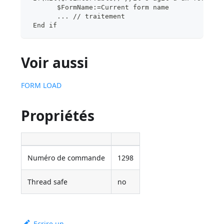
       $FormName:=Current form name
       ... // traitement
 End if
Voir aussi
FORM LOAD
Propriétés
Numéro de commande
1298
Thread safe
no
Ecrire un