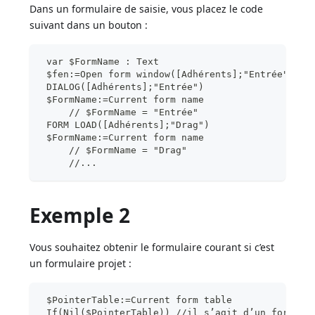
Dans un formulaire de saisie, vous placez le code
suivant dans un bouton :
 var $FormName : Text
 $fen:=Open form window([Adhérents];"Entrée";Pla
 DIALOG([Adhérents];"Entrée")
 $FormName:=Current form name
     // $FormName = "Entrée"
 FORM LOAD([Adhérents];"Drag")
 $FormName:=Current form name
     // $FormName = "Drag"
     //...
Exemple 2
Vous souhaitez obtenir le formulaire courant si c’est
un formulaire projet :
 $PointerTable:=Current form table
 If(Nil($PointerTable)) //il s’agit d’un formula