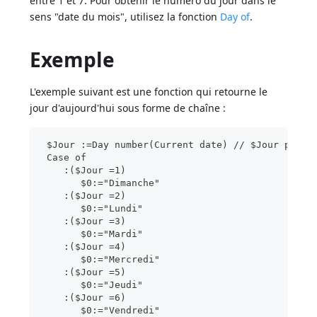
entre 1 et 7. Pour obtenir le numéro du jour dans le
sens "date du mois", utilisez la fonction
Day of
.
Exemple
L'exemple suivant est une fonction qui retourne le
jour d'aujourd'hui sous forme de chaîne :
 $Jour :=Day number(Current date) // $Jour prend
 Case of
    :($Jour =1)
       $0:="Dimanche"
    :($Jour =2)
       $0:="Lundi"
    :($Jour =3)
       $0:="Mardi"
    :($Jour =4)
       $0:="Mercredi"
    :($Jour =5)
       $0:="Jeudi"
    :($Jour =6)
       $0:="Vendredi"