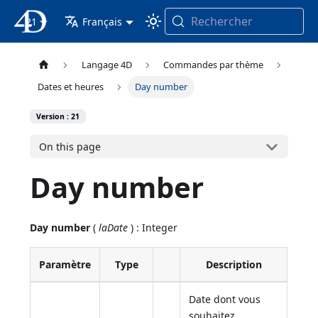
Rechercher
21
4D Documentation
Français
Langage 4D
Commandes par thème
Dates et heures
Day number
Version : 21
On this page
Day number
Day number
(
laDate
) : Integer
Paramètre
Type
Description
Date dont vous
souhaitez