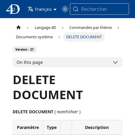
Rechercher
21
4D Documentation
Français
Langage 4D
Commandes par thème
Documents système
DELETE DOCUMENT
Version : 21
On this page
DELETE
DOCUMENT
DELETE DOCUMENT
(
nomFichier
)
Paramètre
Type
Description