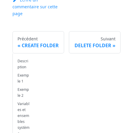
commentaire sur cette
page
Précédent
Suivant
CREATE FOLDER
DELETE FOLDER
Descri
ption
Exemp
le 1
Exemp
le 2
Variabl
es et
ensem
bles
systèm