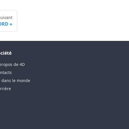
Suivant
ORD
ciété
propos de 4D
ntacts
 dans le monde
rrière