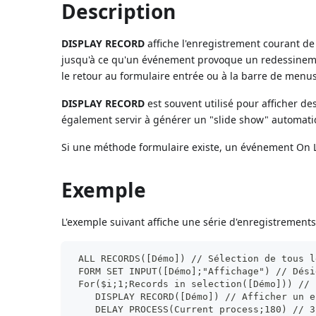
Description
DISPLAY RECORD
affiche l'enregistrement courant d
jusqu'à ce qu'un événement provoque un redessinemen
le retour au formulaire entrée ou à la barre de menu
DISPLAY RECORD
est souvent utilisé pour afficher 
également servir à générer un "slide show" automati
Si une méthode formulaire existe, un événement On 
Exemple
L'exemple suivant affiche une série d'enregistrements
 ALL RECORDS([Démo]) // Sélection de tous l
 FORM SET INPUT([Démo];"Affichage") // Dési
 For($i;1;Records in selection([Démo])) // 
    DISPLAY RECORD([Démo]) // Afficher un e
    DELAY PROCESS(Current process;180) // 3