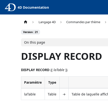
4D Documentation
Langage 4D
Commandes par thème
Version : 21
On this page
DISPLAY RECORD
DISPLAY RECORD
{(
laTable
)}
Paramètre
Type
laTable
Table
→
Table de laquelle affi