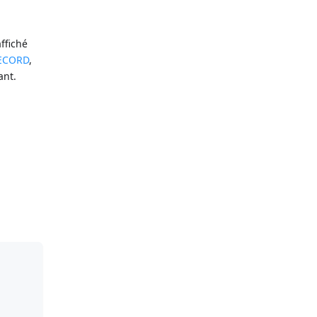
ffiché
ECORD
,
ant.