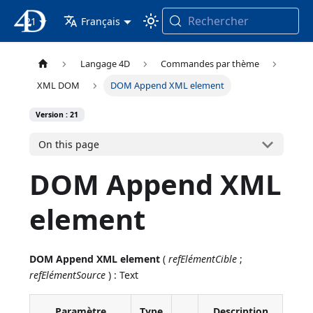
Rechercher
21
4D Documentation
Français
Langage 4D
Commandes par thème
XML DOM
DOM Append XML element
Version : 21
On this page
DOM Append XML
element
DOM Append XML element
(
refElémentCible
;
refElémentSource
) : Text
Paramètre
Type
Description