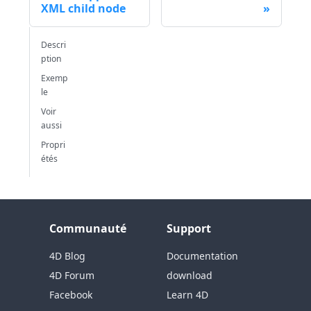
XML child node
Descri
ption
Exemp
le
Voir
aussi
Propri
étés
Communauté
Support
4D Blog
Documentation
4D Forum
download
Facebook
Learn 4D