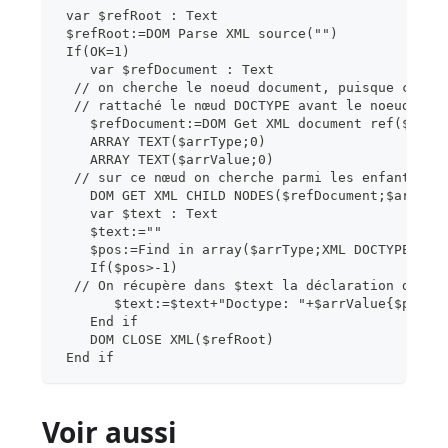
 var $refRoot : Text
 $refRoot:=DOM Parse XML source("")
 If(OK=1)
    var $refDocument : Text
  // on cherche le noeud document, puisque c'est
  // rattaché le nœud DOCTYPE avant le noeud roo
    $refDocument:=DOM Get XML document ref($refR
    ARRAY TEXT($arrType;0)
    ARRAY TEXT($arrValue;0)
  // sur ce nœud on cherche parmi les enfants le
    DOM GET XML CHILD NODES($refDocument;$arrTyp
    var $text : Text
    $text:=""
    $pos:=Find in array($arrType;XML DOCTYPE)
    If($pos>-1)
  // On récupère dans $text la déclaration de DT
       $text:=$text+"Doctype: "+$arrValue{$pos}+
    End if
    DOM CLOSE XML($refRoot)
 End if
Voir aussi