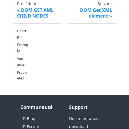
Précédent
Suivant
DOM GET XML
DOM Get XML
CHILD NODES
element
Descri
ption
Exemp
le
Voir
aussi
Propri
étés
Communauté
Support
4D Blog
Documentation
4D Forum
download