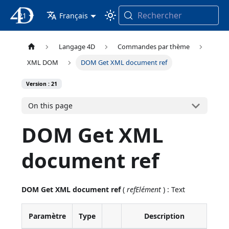
Rechercher
21
4D Documentation
Français
Langage 4D
Commandes par thème
XML DOM
DOM Get XML document ref
Version : 21
On this page
DOM Get XML
document ref
DOM Get XML document ref
(
refElément
) : Text
Paramètre
Type
Description