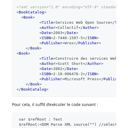
<?xml version="1.0" encoding="UTF-8" standalone=
<
BookCatalog
>
<
Book
>
<
Title
>
Services Web Open Source
</
Title
<
Author
>
Collectif
</
Author
>
<
Date
>
2003
</
Date
>
<
ISBN
>
2-7440-1507-5
</
ISBN
>
<
Publisher
>
Wrox
</
Publisher
>
</
Book
>
<
Book
>
<
Title
>
Construire des services Web XML
<
Author
>
Scott Short
</
Author
>
<
Date
>
2002
</
Date
>
<
ISBN
>
2-10-006476-2
</
ISBN
>
<
Publisher
>
Microsoft Press
</
Publisher
>
</
Book
>
</
BookCatalog
>
Pour cela, il suffit d’exécuter le code suivant :
 var $refRoot : Text
 $refRoot:=DOM Parse XML source("") //sélection 