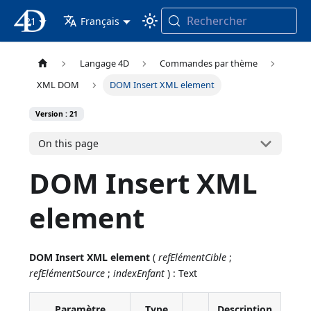
Rechercher
21
4D Documentation
Français
Langage 4D
Commandes par thème
XML DOM
DOM Insert XML element
Version : 21
On this page
DOM Insert XML
element
DOM Insert XML element
(
refElémentCible
;
refElémentSource
;
indexEnfant
) : Text
Paramètre
Type
Description