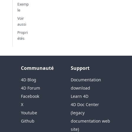
Exemp
le
Voir
aussi
Propri
étés
Communauté
Support
4D Blog
Documentation
4D Forum
download
Facebook
Learn 4D
X
4D Doc Center
Youtube
(legacy
Github
documentation web
site)