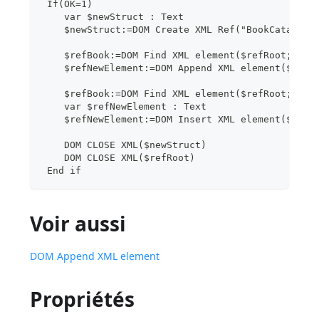
 If(OK=1)
    var $newStruct : Text
    $newStruct:=DOM Create XML Ref("BookCatalog"
    $refBook:=DOM Find XML element($refRoot;"/Bo
    $refNewElement:=DOM Append XML element($newS
    $refBook:=DOM Find XML element($refRoot;"/Bo
    var $refNewElement : Text
    $refNewElement:=DOM Insert XML element($newS
    DOM CLOSE XML($newStruct)
    DOM CLOSE XML($refRoot)
 End if
Voir aussi
DOM Append XML element
Propriétés