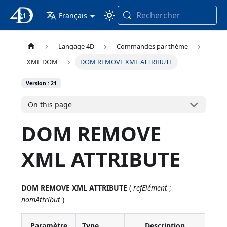
Rechercher
21
4D Documentation
Français
Langage 4D
Commandes par thème
XML DOM
DOM REMOVE XML ATTRIBUTE
Version : 21
On this page
DOM REMOVE
XML ATTRIBUTE
DOM REMOVE XML ATTRIBUTE
(
refElément
;
nomAttribut
)
Paramètre
Type
Description