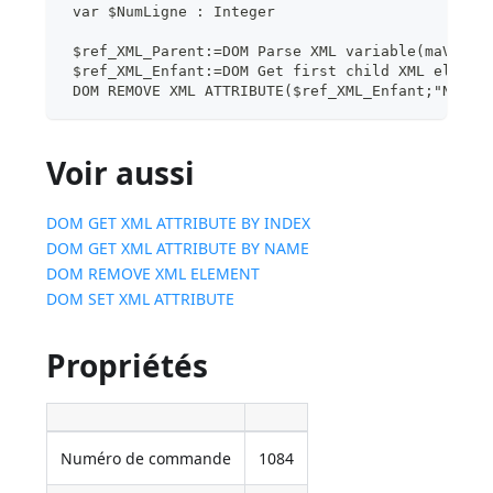
 var $NumLigne : Integer
 $ref_XML_Parent:=DOM Parse XML variable(maVarBl
 $ref_XML_Enfant:=DOM Get first child XML elemen
 DOM REMOVE XML ATTRIBUTE($ref_XML_Enfant;"N")
Voir aussi
DOM GET XML ATTRIBUTE BY INDEX
DOM GET XML ATTRIBUTE BY NAME
DOM REMOVE XML ELEMENT
DOM SET XML ATTRIBUTE
Propriétés
Numéro de commande
1084