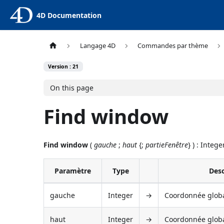
4D Documentation
Langage 4D
Commandes par thème
Version : 21
On this page
Find window
Find window
(
gauche
;
haut
{;
partieFenêtre
} ) : Intege
Paramètre
Type
Desc
gauche
Integer
→
Coordonnée glob
haut
Integer
→
Coordonnée globa