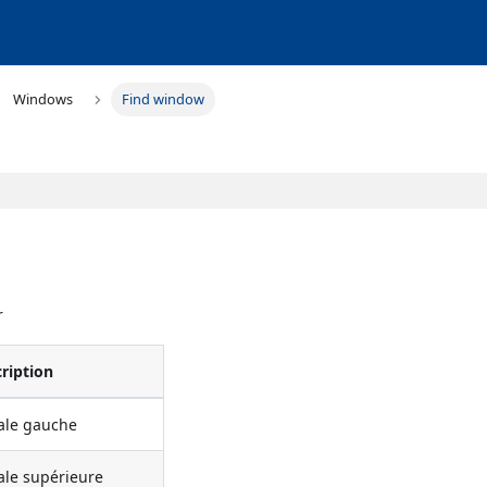
Windows
Find window
r
ription
ale gauche
le supérieure