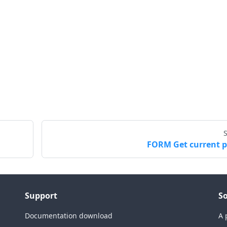
FORM Get current 
Support
So
Documentation download
A 