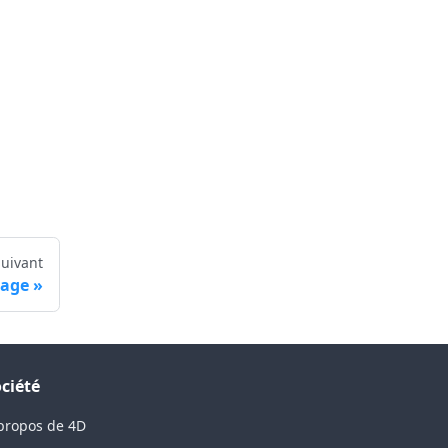
Suivant
page
ciété
propos de 4D