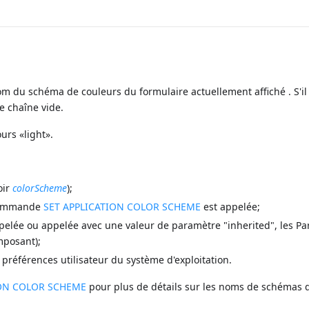
m du schéma de couleurs du formulaire actuellement affiché . S'il 
e chaîne vide.
rs «light».
oir
colorScheme
);
a commande
SET APPLICATION COLOR SCHEME
est appelée;
pelée ou appelée avec une valeur de paramètre "inherited", les P
mposant);
s préférences utilisateur du système d'exploitation.
ION COLOR SCHEME
pour plus de détails sur les noms de schémas 