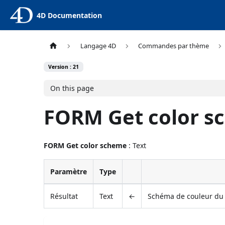
4D Documentation
Langage 4D
Commandes par thème
Version : 21
On this page
FORM Get color s
FORM Get color scheme
: Text
Paramètre
Type
Résultat
Text
←
Schéma de couleur du f