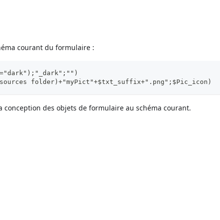
héma courant du formulaire :
="dark");"_dark";"")
sources folder)+"myPict"+$txt_suffix+".png";$Pic_icon)
a conception des objets de formulaire au schéma courant.