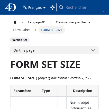
Rechercher
21
4D Documentation
Français
Langage 4D
Commandes par thème
Formulaires
FORM SET SIZE
Version : 21
On this page
FORM SET SIZE
FORM SET SIZE
( {
objet
;}
horizontal
;
vertical
{; *} )
Paramètre
Type
Description
Nom d’objet
indiquant les