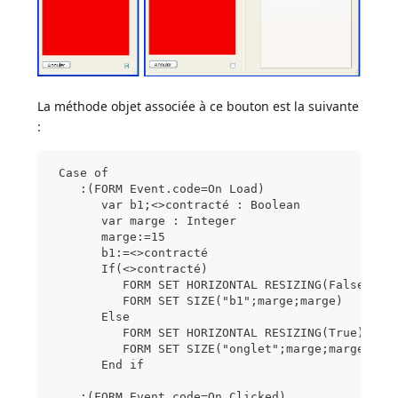
La méthode objet associée à ce bouton est la suivante
:
 Case of
    :(FORM Event.code=On Load)
       var b1;<>contracté : Boolean
       var marge : Integer
       marge:=15
       b1:=<>contracté
       If(<>contracté)
          FORM SET HORIZONTAL RESIZING(False)
          FORM SET SIZE("b1";marge;marge)
       Else
          FORM SET HORIZONTAL RESIZING(True)
          FORM SET SIZE("onglet";marge;marge)
       End if
    :(FORM Event.code=On Clicked)