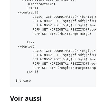
       <>contracté:=b1
       If(b1)
  //contracté
          OBJECT GET COORDINATES(*;"b1";$g;$h;$d
          GET WINDOW RECT($gf;$hf;$df;$bf;Curren
          SET WINDOW RECT($gf;$hf;$gf+$d+marge;$
          FORM SET HORIZONTAL RESIZING(False)
          FORM SET SIZE("b1";marge;marge)
       Else
  //déployé
          OBJECT GET COORDINATES(*;"onglet";$g;$
          GET WINDOW RECT($gf;$hf;$df;$bf;Curren
          SET WINDOW RECT($gf;$hf;$gf+$d+marge;$
          FORM SET HORIZONTAL RESIZING(True)
          FORM SET SIZE("onglet";marge;marge)
       End if
 End case
Voir aussi