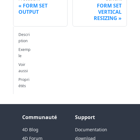
FORM SET
FORM SET
OUTPUT
VERTICAL
RESIZING
Descri
ption
Exemp
le
Voir
aussi
Propri
étés
Communauté
Support
4D Blog
Documentation
4D Forum
download