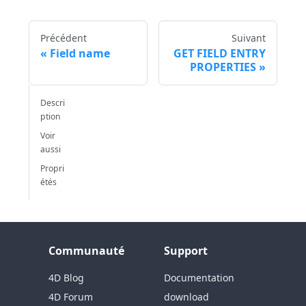
Précédent
Suivant
Field name
GET FIELD ENTRY
PROPERTIES
Descri
ption
Voir
aussi
Propri
étés
Communauté
Support
4D Blog
Documentation
4D Forum
download