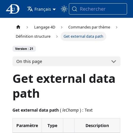
Rechercher
21
4D Documentation
Français
Langage 4D
Commandes par thème
Définition structure
Get external data path
Version : 21
On this page
Get external data
path
Get external data path
(
leChamp
) : Text
Paramètre
Type
Description