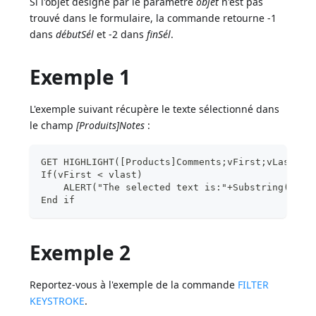
Si l'objet désigné par le paramètre
objet
n'est pas
trouvé dans le formulaire, la commande retourne -1
dans
débutSél
et -2 dans
finSél
.
Exemple 1
L'exemple suivant récupère le texte sélectionné dans
le champ
[Produits]Notes
:
GET HIGHLIGHT([Products]Comments;vFirst;vLast)
If(vFirst < vlast)
    ALERT("The selected text is:"+Substring([Pro
End if
Exemple 2
Reportez-vous à l'exemple de la commande
FILTER
KEYSTROKE
.