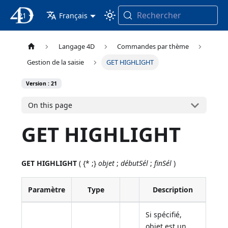
Rechercher
21
4D Documentation
Français
Langage 4D
Commandes par thème
Gestion de la saisie
GET HIGHLIGHT
Version : 21
On this page
GET HIGHLIGHT
GET HIGHLIGHT
( {* ;}
objet
;
débutSél
;
finSél
)
Paramètre
Type
Description
Si spécifié,
objet est un