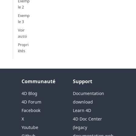
Exemp
le 2
Exemp
le 3
Voir
aussi
Propri
étés
Communauté
Support
4D Blog
Documentation
4D Forum
download
Facebook
Learn 4D
X
4D Doc Center
Youtube
(legacy
Github
documentation web