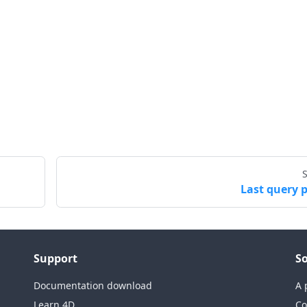
Last query 
Support
So
Documentation download
A 
Learn 4D
Co