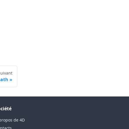
Suivant
path
ciété
propos de 4D
ntacts