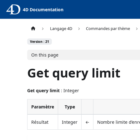
4D Documentation
Langage 4D
Commandes par thème
Version : 21
On this page
Get query limit
Get query limit
: Integer
Paramètre
Type
Résultat
Integer
←
Nombre limite d’enr