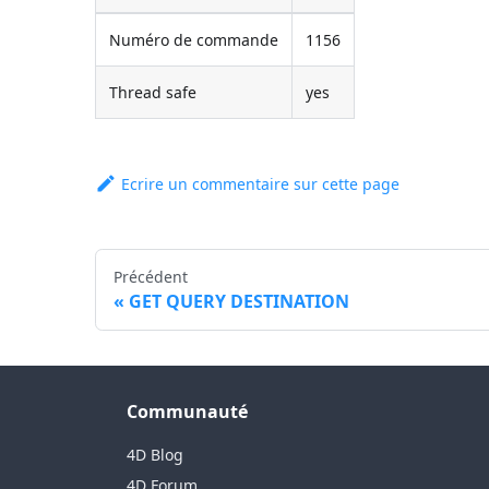
Numéro de commande
1156
Thread safe
yes
Ecrire un commentaire sur cette page
Précédent
GET QUERY DESTINATION
Communauté
4D Blog
4D Forum