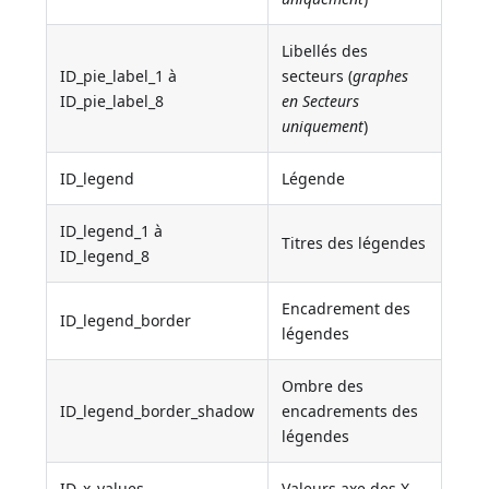
Libellés des
ID_pie_label_1 à
secteurs (
graphes
ID_pie_label_8
en Secteurs
uniquement
)
ID_legend
Légende
ID_legend_1 à
Titres des légendes
ID_legend_8
Encadrement des
ID_legend_border
légendes
Ombre des
ID_legend_border_shadow
encadrements des
légendes
ID_x_values
Valeurs axe des X