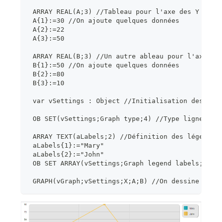
 ARRAY REAL(A;3) //Tableau pour l'axe des Y
 A{1}:=30 //On ajoute quelques données
 A{2}:=22
 A{3}:=50
 ARRAY REAL(B;3) //Un autre ableau pour l'axe de
 B{1}:=50 //On ajoute quelques données
 B{2}:=80
 B{3}:=10
 var vSettings : Object //Initialisation des par
 OB SET(vSettings;Graph type;4) //Type lignes
 ARRAY TEXT(aLabels;2) //Définition des légendes
 aLabels{1}:="Mary"
 aLabels{2}:="John"
 OB SET ARRAY(vSettings;Graph legend labels;aLab
 GRAPH(vGraph;vSettings;X;A;B) //On dessine le g