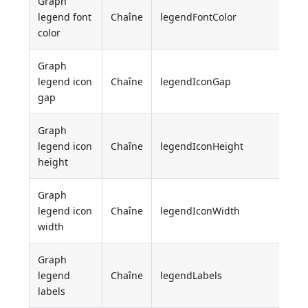
Graph
legend font
Chaîne
legendFontColor
color
Graph
legend icon
Chaîne
legendIconGap
gap
Graph
legend icon
Chaîne
legendIconHeight
height
Graph
legend icon
Chaîne
legendIconWidth
width
Graph
legend
Chaîne
legendLabels
labels