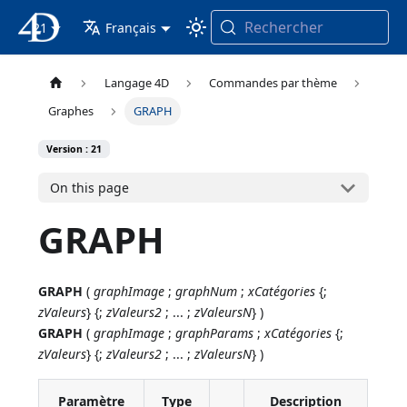
Rechercher
21
4D Documentation
Français
Langage 4D
Commandes par thème
Graphes
GRAPH
Version : 21
On this page
GRAPH
GRAPH
(
graphImage
;
graphNum
;
xCatégories
{;
zValeurs
} {;
zValeurs2
; ... ;
zValeursN
} )
GRAPH
(
graphImage
;
graphParams
;
xCatégories
{;
zValeurs
} {;
zValeurs2
; ... ;
zValeursN
} )
Paramètre
Type
Description