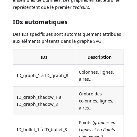
ensembles de données. Les graphes en secteurs ne
représentent que le premier
zValeurs
.
IDs automatiques
Des IDs spécifiques sont automatiquement attribués
aux éléments présents dans le graphe SVG :
IDs
Description
Colonnes, lignes,
ID_graph_1 à ID_graph_8
aires...
Ombre des
ID_graph_shadow_1 à
colonnes, lignes,
ID_graph_shadow_8
aires...
Points (
graphes en
ID_bullet_1 à ID_bullet_8
Lignes et en Points
uniquement
)