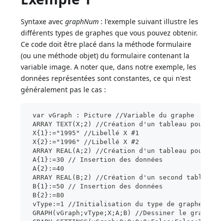
Syntaxe avec
graphNum
: l'exemple suivant illustre les
différents types de graphes que vous pouvez obtenir.
Ce code doit être placé dans la méthode formulaire
(ou une méthode objet) du formulaire contenant la
variable image. A noter que, dans notre exemple, les
données représentées sont constantes, ce qui n'est
généralement pas le cas :
 var vGraph : Picture //Variable du graphe
 ARRAY TEXT(X;2) //Création d'un tableau pour l'
 X{1}:="1995" //Libellé X #1
 X{2}:="1996" //Libellé X #2
 ARRAY REAL(A;2) //Création d'un tableau pour l'
 A{1}:=30 // Insertion des données
 A{2}:=40
 ARRAY REAL(B;2) //Création d'un second tableau 
 B{1}:=50 // Insertion des données
 B{2}:=80
 vType:=1 //Initialisation du type de graphe
 GRAPH(vGraph;vType;X;A;B) //Dessiner le graphe