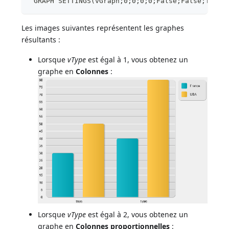
 GRAPH SETTINGS(vGraph;0;0;0;0;False;False;True;
Les images suivantes représentent les graphes
résultants :
Lorsque
vType
est égal à 1, vous obtenez un
graphe en
Colonnes
:
Lorsque
vType
est égal à 2, vous obtenez un
graphe en
Colonnes proportionnelles
: