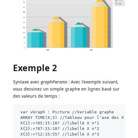
Exemple 2
Syntaxe avec
graphParams
: Avec l'exemple suivant,
vous dessinez un simple graphe en lignes basé sur
des valeurs de temps :
 var vGraph : Picture //Variable graphe
 ARRAY TIME(X;3) //Tableau pour l'axe des X
 X{1}:=?05:15:10? //libellé X n°1
 X{2}:=?07:15:10? //libellé X n°2
 X{3}:=?12:15:55? //libellé X n°3