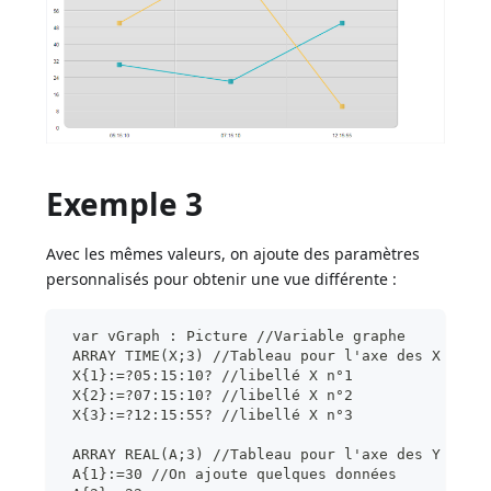
Exemple 3
Avec les mêmes valeurs, on ajoute des paramètres
personnalisés pour obtenir une vue différente :
 var vGraph : Picture //Variable graphe
 ARRAY TIME(X;3) //Tableau pour l'axe des X
 X{1}:=?05:15:10? //libellé X n°1
 X{2}:=?07:15:10? //libellé X n°2
 X{3}:=?12:15:55? //libellé X n°3
 ARRAY REAL(A;3) //Tableau pour l'axe des Y
 A{1}:=30 //On ajoute quelques données