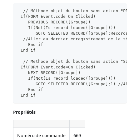
  // Méthode objet du bouton sans action "PRÉCÉD
 If(FORM Event.code=On Clicked)
    PREVIOUS RECORD([Groupe])
    If(Not(Is record loaded([Groupe])))
       GOTO SELECTED RECORD([Groupe];Records in 
  //Aller au dernier enregistrement de la sélect
    End if
 End if
  // Méthode objet du bouton sans action "SUIVAN
 If(FORM Event.code=On Clicked)
    NEXT RECORD([Groupe])
    If(Not(Is record loaded([Groupe])))
       GOTO SELECTED RECORD([Groupe];1) //Aller 
    End if
 End if
Propriétés
Numéro de commande
669