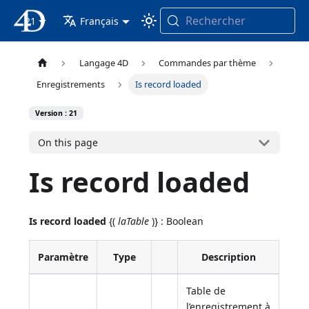
Rechercher
21
4D Documentation
Français
Langage 4D
Commandes par thème
Enregistrements
Is record loaded
Version : 21
On this page
Is record loaded
Is record loaded
{(
laTable
)} : Boolean
Paramètre
Type
Description
Table de
l’enregistrement à