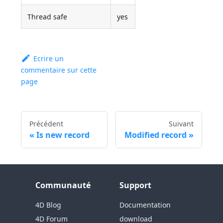
Thread safe
yes
Ecrire un
commentaire sur cette
page
Précédent
Suivant
Is new record
Modified record
Communauté
Support
4D Blog
Documentation
4D Forum
download