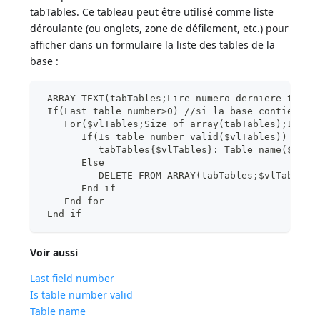
tabTables. Ce tableau peut être utilisé comme liste
déroulante (ou onglets, zone de défilement, etc.) pour
afficher dans un formulaire la liste des tables de la
base :
 ARRAY TEXT(tabTables;Lire numero derniere table
 If(Last table number>0) //si la base contient b
    For($vlTables;Size of array(tabTables);1;-1)
       If(Is table number valid($vlTables))
          tabTables{$vlTables}:=Table name($vlTa
       Else
          DELETE FROM ARRAY(tabTables;$vlTables)
       End if
    End for
 End if
Voir aussi
Last field number
Is table number valid
Table name