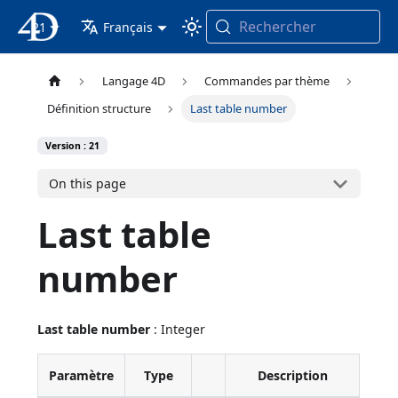
Rechercher
21
4D Documentation
Français
Langage 4D
Commandes par thème
Définition structure
Last table number
Version : 21
On this page
Last table
number
Last table number
: Integer
Paramètre
Type
Description