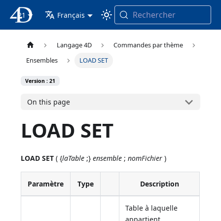
Rechercher
21
4D Documentation
Français
Langage 4D
Commandes par thème
Ensembles
LOAD SET
Version : 21
On this page
LOAD SET
LOAD SET
( {
laTable
;}
ensemble
;
nomFichier
)
Paramètre
Type
Description
Table à laquelle
appartient