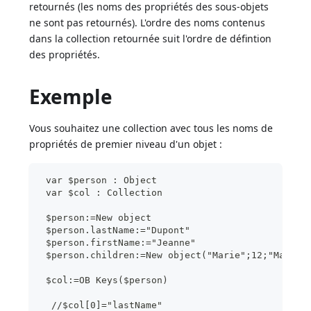
retournés (les noms des propriétés des sous-objets
ne sont pas retournés). L'ordre des noms contenus
dans la collection retournée suit l'ordre de défintion
des propriétés.
Exemple
Vous souhaitez une collection avec tous les noms de
propriétés de premier niveau d'un objet :
 var $person : Object
 var $col : Collection
 $person:=New object
 $person.lastName:="Dupont"
 $person.firstName:="Jeanne"
 $person.children:=New object("Marie";12;"Marc";
 $col:=OB Keys($person)
  //$col[0]="lastName"