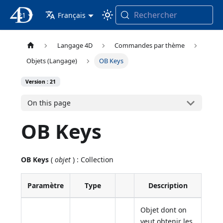
Rechercher
21
4D Documentation
Français
Langage 4D
Commandes par thème
Objets (Langage)
OB Keys
Version : 21
On this page
OB Keys
OB Keys
(
objet
) : Collection
Paramètre
Type
Description
Objet dont on
veut obtenir les