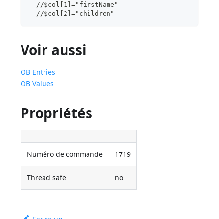
  //$col[1]="firstName"
  //$col[2]="children"
Voir aussi
OB Entries
OB Values
Propriétés
Numéro de commande
1719
Thread safe
no
Ecrire un