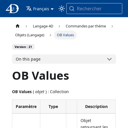
Rechercher
21
4D Documentation
Français
Langage 4D
Commandes par thème
Objets (Langage)
OB Values
Version : 21
On this page
OB Values
OB Values
(
objet
) : Collection
Paramètre
Type
Description
Objet
retournant les