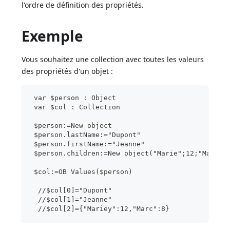
l'ordre de définition des propriétés.
Exemple
Vous souhaitez une collection avec toutes les valeurs
des propriétés d'un objet :
 var $person : Object
 var $col : Collection
 $person:=New object
 $person.lastName:="Dupont"
 $person.firstName:="Jeanne"
 $person.children:=New object("Marie";12;"Marc";
 $col:=OB Values($person)
  //$col[0]="Dupont"
  //$col[1]="Jeanne"
  //$col[2]={"Mariey":12,"Marc":8}