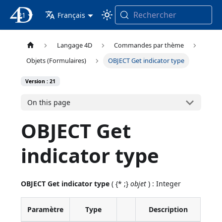
Rechercher
21
4D Documentation
Français
Langage 4D
Commandes par thème
Objets (Formulaires)
OBJECT Get indicator type
Version : 21
On this page
OBJECT Get
indicator type
OBJECT Get indicator type
( {* ;}
objet
) : Integer
Paramètre
Type
Description