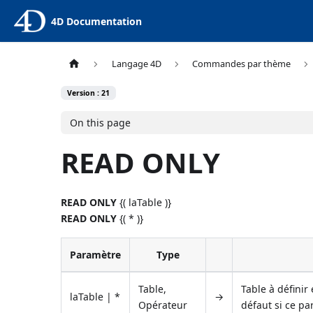
4D Documentation
Langage 4D
Commandes par thème
Version : 21
On this page
READ ONLY
READ ONLY
{( laTable )}
READ ONLY
{( * )}
Paramètre
Type
Table,
Table à définir
laTable | *
→
Opérateur
défaut si ce p