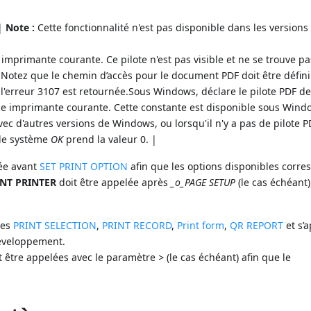
 |
Note :
Cette fonctionnalité n'est pas disponible dans les versions 
mprimante courante. Ce pilote n'est pas visible et ne se trouve pa
 Notez que le chemin d’accès pour le document PDF doit être défini
 l'erreur 3107 est retournée.Sous Windows, déclare le pilote PDF d
e imprimante courante. Cette constante est disponible sous Wind
vec d'autres versions de Windows, ou lorsqu'il n'y a pas de pilote P
ble système
OK
prend la valeur 0. |
lée avant
SET PRINT OPTION
afin que les options disponibles corr
NT PRINTER
doit être appelée après
_o_PAGE SETUP
(le cas échéant)
des
PRINT SELECTION
,
PRINT RECORD
,
Print form
,
QR REPORT
et s’
Développement.
 être appelées avec le paramètre
>
(le cas échéant) afin que le