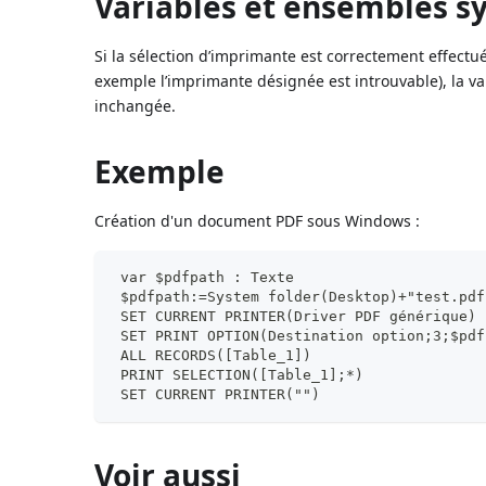
Variables et ensembles 
Si la sélection d’imprimante est correctement effectué
exemple l’imprimante désignée est introuvable), la va
inchangée.
Exemple
Création d'un document PDF sous Windows :
 var $pdfpath : Texte
 $pdfpath:=System folder(Desktop)+"test.pdf
 SET CURRENT PRINTER(Driver PDF générique)
 SET PRINT OPTION(Destination option;3;$pdf
 ALL RECORDS([Table_1])
 PRINT SELECTION([Table_1];*)
 SET CURRENT PRINTER("")
Voir aussi