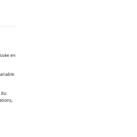
assée en
ariable
u du
ations,