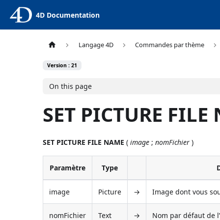
4D Documentation
Langage 4D
Commandes par thème
Version : 21
On this page
SET PICTURE FILE
SET PICTURE FILE NAME
(
image
;
nomFichier
)
Paramètre
Type
D
image
Picture
→
Image dont vous sou
nomFichier
Text
→
Nom par défaut de l