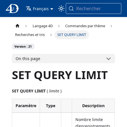
Rechercher
21
4D Documentation
Français
Langage 4D
Commandes par thème
Recherches et tris
SET QUERY LIMIT
Version : 21
On this page
SET QUERY LIMIT
SET QUERY LIMIT
(
limite
)
Paramètre
Type
Description
Nombre limite
d'enregistrements