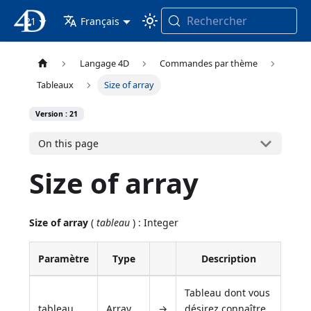
Rechercher
21
4D Documentation
Français
Langage 4D
Commandes par thème
Tableaux
Size of array
Version : 21
On this page
Size of array
Size of array
(
tableau
) : Integer
Paramètre
Type
Description
Tableau dont vous
tableau
Array
→
désirez connaître