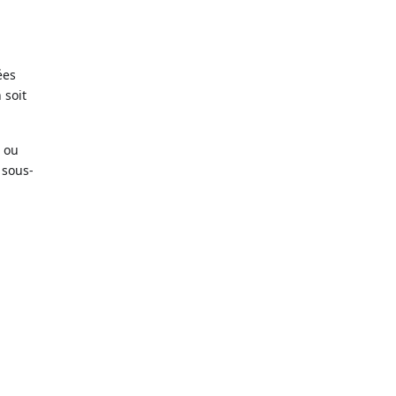
ées
 soit
n ou
 sous-