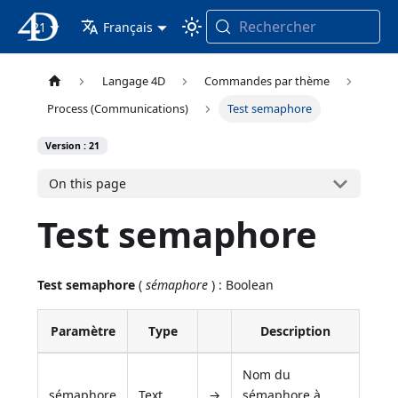
Rechercher
21
4D Documentation
Français
Langage 4D
Commandes par thème
Process (Communications)
Test semaphore
Version : 21
On this page
Test semaphore
Test semaphore
(
sémaphore
) : Boolean
Paramètre
Type
Description
Nom du
sémaphore
Text
→
sémaphore à