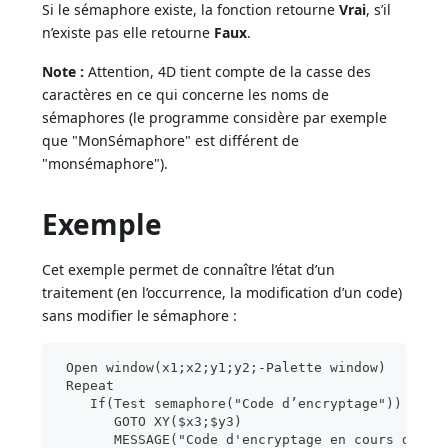
Si le sémaphore existe, la fonction retourne
Vrai
, s’il
n’existe pas elle retourne
Faux
.
Note :
Attention, 4D tient compte de la casse des
caractères en ce qui concerne les noms de
sémaphores (le programme considère par exemple
que "MonSémaphore" est différent de
"monsémaphore").
Exemple
Cet exemple permet de connaître l’état d’un
traitement (en l’occurrence, la modification d’un code)
sans modifier le sémaphore :
 Open window(x1;x2;y1;y2;-Palette window)
 Repeat
    If(Test semaphore("Code d’encryptage"))
       GOTO XY($x3;$y3)
       MESSAGE("Code d'encryptage en cours de mo